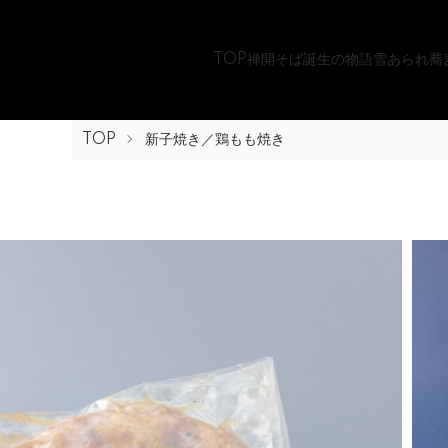
TOP
禅開そば誕生の物語
雪あられ蕎
TOP
新子焼き／鶏もも焼き