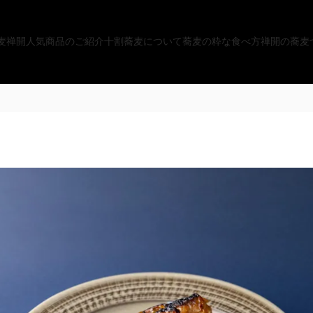
麦
禅開人気商品のご紹介
十割蕎麦について
蕎麦の粋な食べ方
禅開の蕎麦